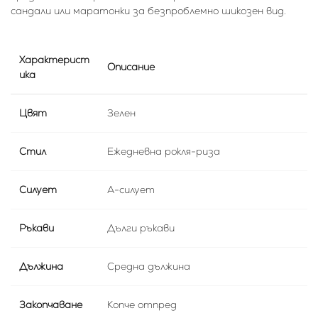
сандали или маратонки за безпроблемно шикозен вид.
Характерист
Описание
ика
Цвят
Зелен
Стил
Ежедневна рокля-риза
Силует
А-силует
Ръкави
Дълги ръкави
Дължина
Средна дължина
Закопчаване
Копче отпред