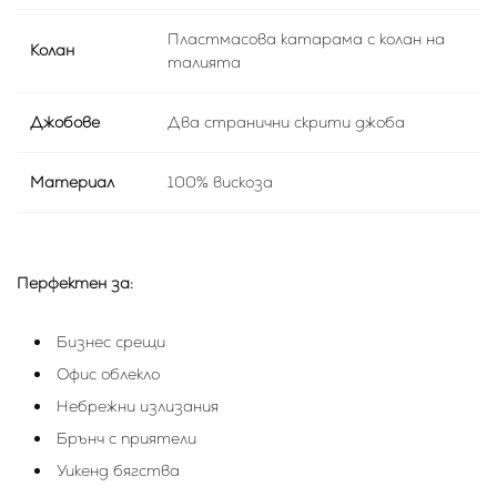
Пластмасова катарама с колан на
Колан
талията
Джобове
Два странични скрити джоба
Материал
100% вискоза
Перфектен за:
Бизнес срещи
Офис облекло
Небрежни излизания
Брънч с приятели
Уикенд бягства