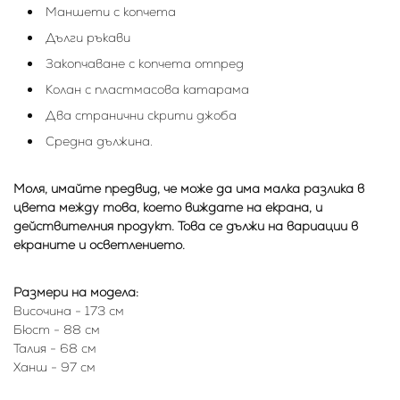
Маншети с копчета
Дълги ръкави
Закопчаване с копчета отпред
Колан с пластмасова катарама
Два странични скрити джоба
Средна дължина.
Моля, имайте предвид, че може да има малка разлика в
цвета между това, което виждате на екрана, и
действителния продукт. Това се дължи на вариации в
екраните и осветлението.
Размери на модела:
Височина - 173 см
Бюст - 88 см
Талия - 68 см
Ханш - 97 см