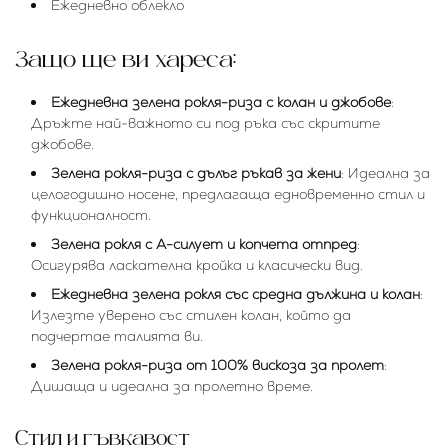
Ежедневно облекло
Защо ще ви хареса:
Ежедневна зелена рокля-риза с колан и джобове
:
Дръжте най-важното си под ръка със скритите
джобове.
Зелена рокля-риза с дълъг ръкав за жени
: Идеална за
целогодишно носене, предлагаща едновременно стил и
функционалност.
Зелена рокля с А-силует и копчета отпред
:
Осигурява ласкателна кройка и класически вид.
Ежедневна зелена рокля със средна дължина и колан
:
Излезте уверено със стилен колан, който да
подчертае талията ви.
Зелена рокля-риза от 100% вискоза за пролет
:
Дишаща и идеална за пролетно време.
Стил и гъвкавост