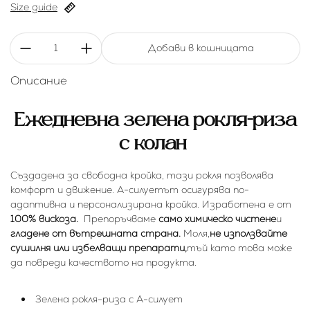
Size guide
Количество:
Добави в кошницата
Описание
Ежедневна зелена рокля-риза
с колан
Създадена за свободна кройка, тази рокля позволява
комфорт и движение. А-силуетът осигурява по-
адаптивна и персонализирана кройка. Изработена е от
100% вискоза.
Препоръчваме
само химическо чистене
и
гладене от вътрешната страна.
Моля,
не използвайте
сушилня или избелващи препарати,
тъй като това може
да повреди качеството на продукта.
Зелена рокля-риза с А-силует