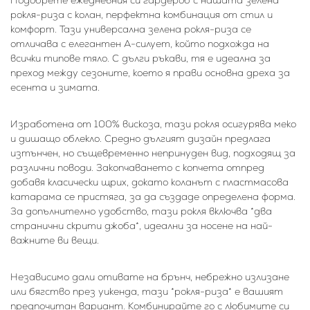
рокля-риза с колан, перфектна комбинация от стил и
комфорт. Тази универсална зелена рокля-риза се
отличава с елегантен А-силует, който подхожда на
всички типове тяло. С дълги ръкави, тя е идеална за
преход между сезоните, което я прави основна дреха за
есента и зимата.
Изработена от 100% вискоза, тази рокля осигурява меко
и дишащо облекло. Средно дългият дизайн предлага
изтънчен, но същевременно непринуден вид, подходящ за
различни поводи. Закопчаването с копчета отпред
добавя класически щрих, докато коланът с пластмасова
катарама се пристяга, за да създаде определена форма.
За допълнително удобство, тази рокля включва *два
странични скрити джоба*, идеални за носене на най-
важните ви вещи.
Независимо дали отивате на брънч, небрежно излизане
или бягство през уикенда, тази *рокля-риза* е вашият
предпочитан вариант. Комбинирайте го с любимите си