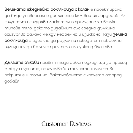
Зелената ежедневна рокля-риза с колан
е проектирана
да бъде универсално допълнение към вашия гардероб. А-
силуетът осигурява ласкателно прилягане за всички
типове тяло, докато дизайнът със средна дължина
осигурява баланс между небрежно и изискано. Тази
зелена
рокля-риза
е идеална за различни поводи, от небрежни
излизания до брънч с приятели или уикенд бягства.
Дългите ръкави
правят тази рокля подходяща за преход
между сезоните, осигурявайки точното количество
покритие и топлина. Закопчаването с копчета отпред
добавя
Customer Reviews