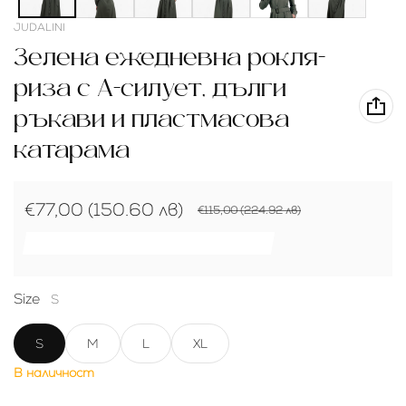
Доставчик:
JUDALINI
Зелена ежедневна рокля-
риза с А-силует, дълги
ръкави и пластмасова
катарама
€77,00 (150.60 лв)
€115,00 (224.92 лв)
Продажна цена
Редовна цена
РАЗПРОДАЖБА €38,00 (74.32 ЛВ) (33.04%)
Size
S
S
M
L
XL
В наличност